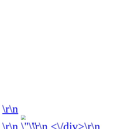
\r\n
\r\n
\r\n <\/div>\r\n