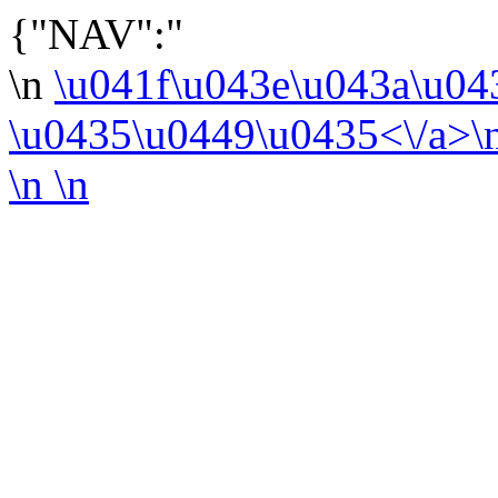
{"NAV":"
\n
\u041f\u043e\u043a\u0
\u0435\u0449\u0435<\/a>\
\n
\n