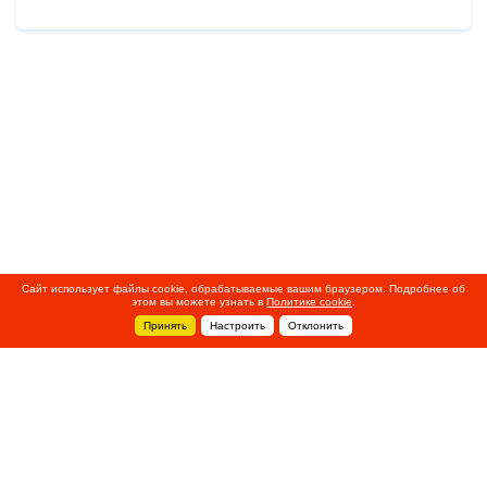
Сайт использует файлы cookie, обрабатываемые вашим браузером. Подробнее об
этом вы можете узнать в
Политике cookie
.
Принять
Настроить
Отклонить
+7 495 788-44-44
Сервисный центр
8 800 700-39-39
service@ostec-group.ru