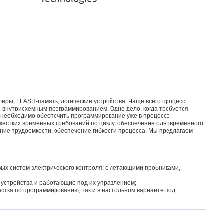
ры, FLASH-память, логические устройства. Чаще всего процесс
я внутрисхемным программированием. Одно дело, когда требуется
а необходимо обеспечить программирование уже в процессе
 жестких временных требований по циклу, обеспечение одновременного
ение трудоемкости, обеспечение гибкости процесса. Мы предлагаем
вых систем электрического контроля: с летающими пробниками,
 устройства и работающие под их управлением;
стка по программированию, так и в настольном варианте под