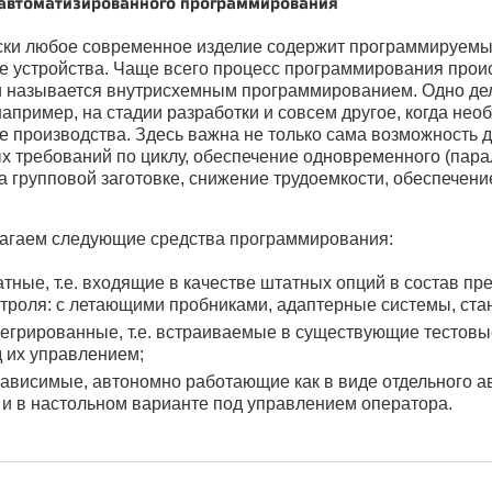
 автоматизированного программирования
ски любое современное изделие содержит программируемы
е устройства. Чаще всего процесс программирования прои
и называется внутрисхемным программированием. Одно дел
например, на стадии разработки и совсем другое, когда н
е производства. Здесь важна не только сама возможность д
 требований по циклу, обеспечение одновременного (пара
а групповой заготовке, снижение трудоемкости, обеспечени
агаем следующие средства программирования:
тные, т.е. входящие в качестве штатных опций в состав п
троля: с летающими пробниками, адаптерные системы, ста
егрированные, т.е. встраиваемые в существующие тестовы
 их управлением;
ависимые, автономно работающие как в виде отдельного а
 и в настольном варианте под управлением оператора.