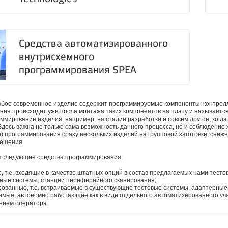
Средства автоматизированного
внутрисхемного
программирования SPEA
бое современное изделие содержит программируемые компоненты: контролле
ия происходит уже после монтажа таких компонентов на плату и называетс
ммирование изделия, например, на стадии разработки и совсем другое, когд
Здесь важна не только сама возможность данного процесса, но и соблюдение
) программирования сразу нескольких изделий на групповой заготовке, сниж
решения.
 следующие средства программирования:
, т.е. входящие в качестве штатных опций в состав предлагаемых нами тесто
ные системы, станции периферийного сканирования;
рованные, т.е. встраиваемые в существующие тестовые системы, адаптерные
имые, автономно работающие как в виде отдельного автоматизированного уча
нием оператора.