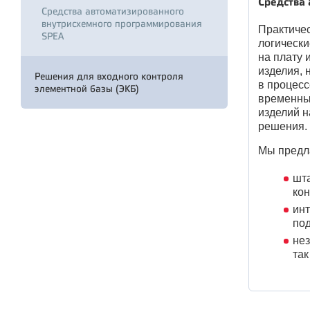
Средства
Средства автоматизированного
внутрисхемного программирования
Практиче
SPEA
логически
на плату 
изделия, 
Решения для входного контроля
в процесс
элементной базы (ЭКБ)
временных
изделий н
решения.
Мы предл
шта
кон
инт
под
нез
так