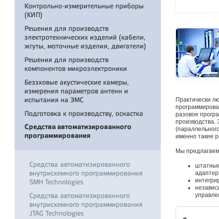
Контрольно-измерительные приборы
(КИП)
Решения для производств
электротехнических изделий (кабели,
жгуты, моточные изделия, двигатели)
Решения для производств
компонентов микроэлектроники
Безэховые акустические камеры,
измерения параметров антенн и
испытания на ЭМС
Практически лю
программирован
Подготовка к производству, оснастка
разовое програ
производства. 
Средства автоматизированного
(параллельного
программирования
именно такие 
Мы предлагаем
Средства автоматизированного
штатные
внутрисхемного программирования
адаптер
интегри
SMH Technologies
независ
Средства автоматизированного
управле
внутрисхемного программирования
JTAG Technologies