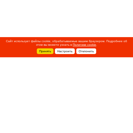
Сайт использует файлы cookie, обрабатываемые вашим браузером. Подробнее об
этом вы можете узнать в
Политике cookie
.
Принять
Настроить
Отклонить
+7 495 788-44-44
Сервисный центр
8 800 700-39-39
service@ostec-group.ru
Свяжитесь с нами
© 2020 ООО «Остек-Электро»