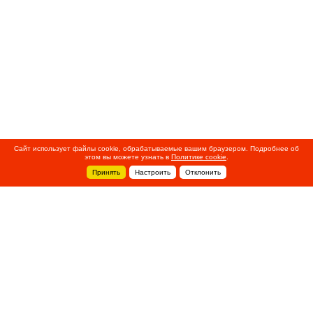
Сайт использует файлы cookie, обрабатываемые вашим браузером. Подробнее об
этом вы можете узнать в
Политике cookie
.
Принять
Настроить
Отклонить
+7 495 788-44-44
Сервисный центр
8 800 700-39-39
service@ostec-group.ru
Свяжитесь с нами