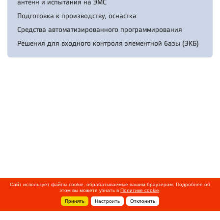
антенн и испытания на ЭМС
Подготовка к производству, оснастка
Средства автоматизированного программирования
Решения для входного контроля элементной базы (ЭКБ)
Сайт использует файлы cookie, обрабатываемые вашим браузером. Подробнее об
этом вы можете узнать в
Политике cookie
.
Принять
Настроить
Отклонить