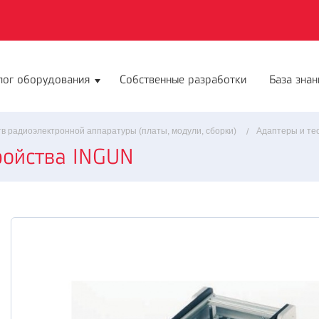
лог оборудования
Собственные разработки
База знан
в радиоэлектронной аппаратуры (платы, модули, сборки)
Адаптеры и те
ройства INGUN