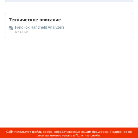
Техническое описание
FieldFox Handheld Analyzers
6.541 Мб
Сайт использует файлы cookie, обрабатываемые вашим браузером. Подробнее об
этом вы можете узнать в
Политике cookie
.