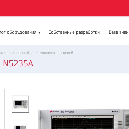
лог оборудования
Собственные разработки
База знан
ные приборы (КИП)
Анализаторы цепей
й N5235A