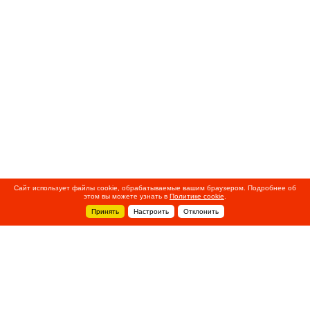
Сайт использует файлы cookie, обрабатываемые вашим браузером. Подробнее об
этом вы можете узнать в
Политике cookie
.
Принять
Настроить
Отклонить
+7 495 788-44-44
Сервисный центр
8 800 700-39-39
service@ostec-group.ru