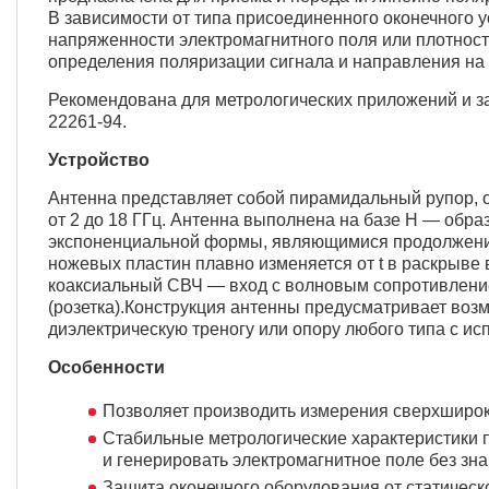
В зависимости от типа присоединенного оконечного 
напряженности электромагнитного поля или плотности
определения поляризации сигнала и направления на 
Рекомендована для метрологических приложений и 
22261-94.
Устройство
Антенна представляет собой пирамидальный рупор, 
от 2 до 18 ГГц. Антенна выполнена на базе Н — обр
экспоненциальной формы, являющимися продолжени
ножевых пластин плавно изменяется от t в раскрыве 
коаксиальный СВЧ — вход с волновым сопротивлени
(розетка).Конструкция антенны предусматривает во
диэлектрическую треногу или опору любого типа с и
Особенности
Позволяет производить измерения сверхширок
Стабильные метрологические характеристики 
и генерировать электромагнитное поле без зн
Защита оконечного оборудования от статическ