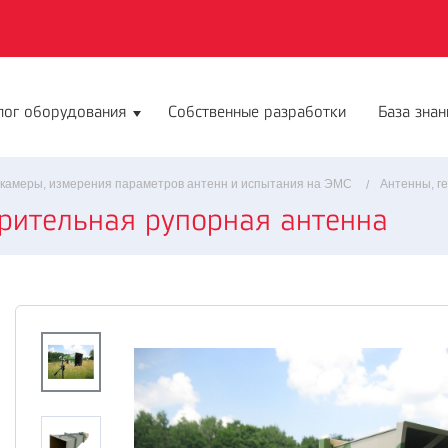
лог оборудования
Собственные разработки
База знан
 камеры, измерения параметров антенн и испытания на ЭМС
Антенны, г
рительная рупорная антенна