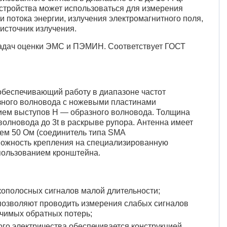
устройства может использоваться для измерения
 потока энергии, излучения электромагнитного поля,
источник излучения.
задач оценки ЭМС и ПЭМИН. Соответствует ГОСТ
обеспечивающий работу в диапазоне частот
азного волновода с ножевыми пластинами
ем выступов Н — образного волновода. Толщина
волновода до 3t в раскрыве рупора. Антенна имеет
ем 50 Ом (соединитель типа SMA
зможность крепления на специализированную
спользованием кронштейна.
ополосных сигналов малой длительности;
позволяют проводить измерения слабых сигналов
ачимых обратных потерь;
ого электричества обеспечивается конструкцией