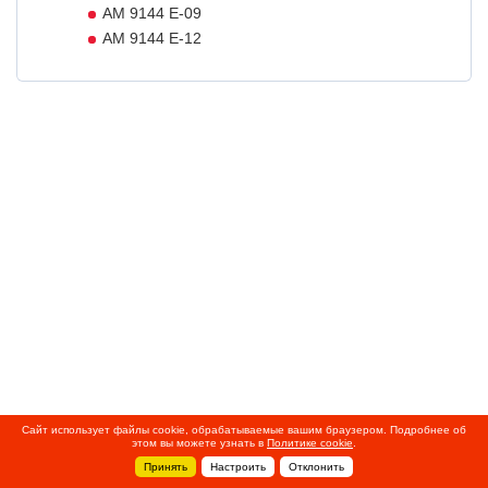
AM 9144 E-09
AM 9144 E-12
Сайт использует файлы cookie, обрабатываемые вашим браузером. Подробнее об
этом вы можете узнать в
Политике cookie
.
Принять
Настроить
Отклонить