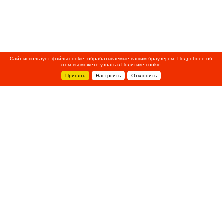
Сайт использует файлы cookie, обрабатываемые вашим браузером. Подробнее об
этом вы можете узнать в
Политике cookie
.
Принять
Настроить
Отклонить
+7 495 788-44-44
Сервисный центр
8 800 700-39-39
service@ostec-group.ru
Свяжитесь с нами
© 2020 ООО «Остек-Электро»