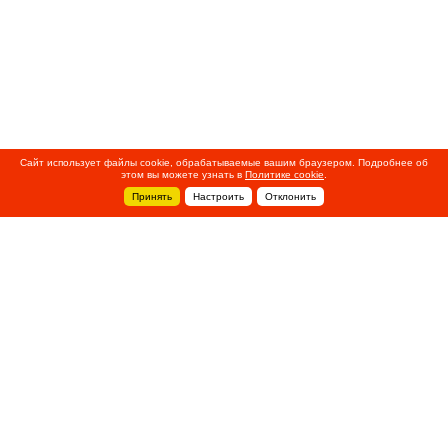
Сайт использует файлы cookie, обрабатываемые вашим браузером. Подробнее об
этом вы можете узнать в
Политике cookie
.
Принять
Настроить
Отклонить
+7 495 788-44-44
Сервисный центр
8 800 700-39-39
service@ostec-group.ru
Свяжитесь с нами