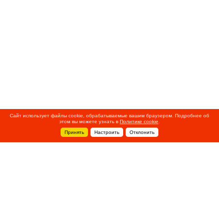
Сайт использует файлы cookie, обрабатываемые вашим браузером. Подробнее об
этом вы можете узнать в
Политике cookie
.
Принять
Настроить
Отклонить
+7 495 788-44-44
Сервисный центр
8 800 700-39-39
service@ostec-group.ru