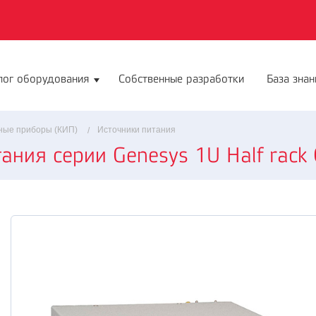
лог оборудования
Собственные разработки
База знан
ные приборы (КИП)
Источники питания
ния серии Genesys 1U Half rack