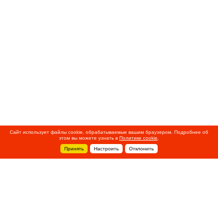
Сайт использует файлы cookie, обрабатываемые вашим браузером. Подробнее об
этом вы можете узнать в
Политике cookie
.
Принять
Настроить
Отклонить
+7 495 788-44-44
Сервисный центр
8 800 700-39-39
service@ostec-group.ru