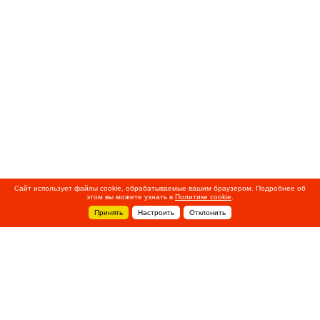
Сайт использует файлы cookie, обрабатываемые вашим браузером. Подробнее об
этом вы можете узнать в
Политике cookie
.
Принять
Настроить
Отклонить
+7 495 788-44-44
Сервисный центр
8 800 700-39-39
service@ostec-group.ru