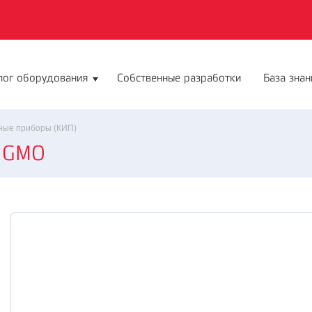
лог оборудования
Собственные разработки
База знан
ные приборы (КИП)
 NGMO