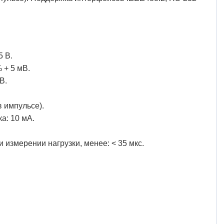
5 В.
 + 5 мВ.
В.
в импульсе).
а: 10 мА.
измерении нагрузки, менее: < 35 мкс.