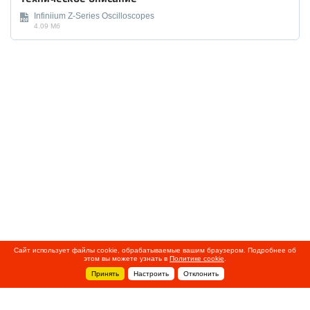
Infiniium Z-Series Oscilloscopes
4.09 Мб
Сайт использует файлы cookie, обрабатываемые вашим браузером. Подробнее об
этом вы можете узнать в
Политике cookie
.
Принять
Настроить
Отклонить