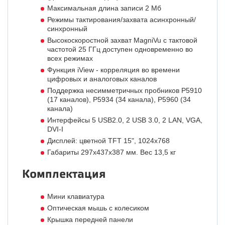
Максимальная длина записи 2 Мб
Режимы тактирования/захвата асинхронный/
синхронный
Высокоскоростной захват MagniVu с тактовой
частотой 25 ГГц доступен одно­временно во
всех режимах
Функция iView - корреляция во времени
цифровых и аналоговых каналов
Поддержка несимметричных пробников P5910
(17 каналов), P5934 (34 канала), P5960 (34
канала)
Интерфейсы 5 USB2.0, 2 USB 3.0, 2 LAN, VGA,
DVI-I
Дисплей: цветной TFT 15", 1024х768
Габариты 297х437х387 мм. Вес 13,5 кг
Комплектация
Мини клавиатура
Оптическая мышь с колесиком
Крышка передней панели