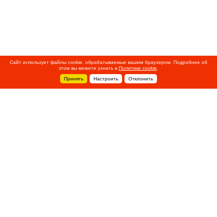
Сайт использует файлы cookie, обрабатываемые вашим браузером. Подробнее об
этом вы можете узнать в
Политике cookie
.
Принять
Настроить
Отклонить
+7 495 788-44-44
Сервисный центр
8 800 700-39-39
service@ostec-group.ru
Свяжитесь с нами
© 2020 ООО «Остек-Электро»