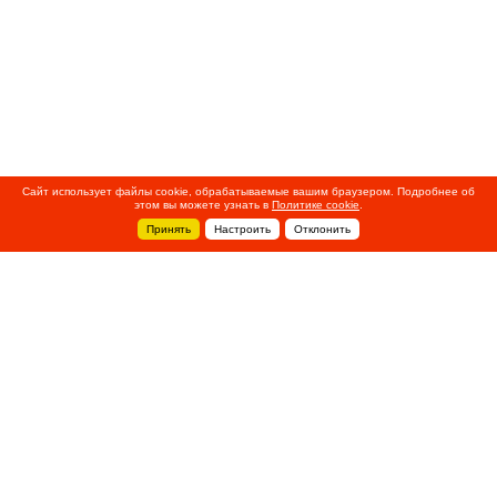
Сайт использует файлы cookie, обрабатываемые вашим браузером. Подробнее об
этом вы можете узнать в
Политике cookie
.
Принять
Настроить
Отклонить
+7 495 788-44-44
Сервисный центр
8 800 700-39-39
service@ostec-group.ru
Свяжитесь с нами