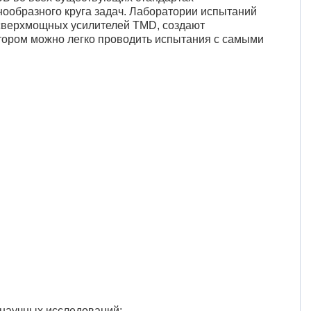
ообразного круга задач. Лаборатории испытаний
 сверхмощных усилителей TMD, создают
отором можно легко проводить испытания с самыми
научных исследований;