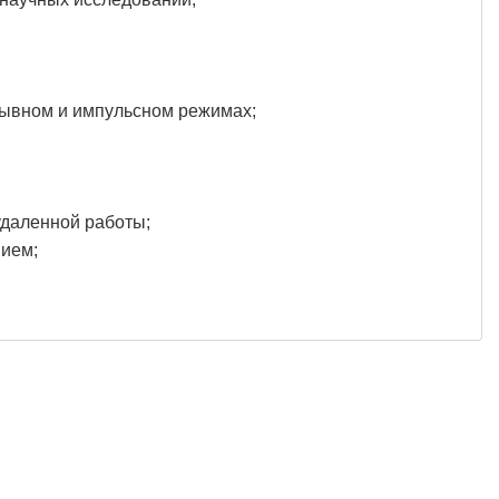
рывном и импульсном режимах;
удаленной работы;
нием;