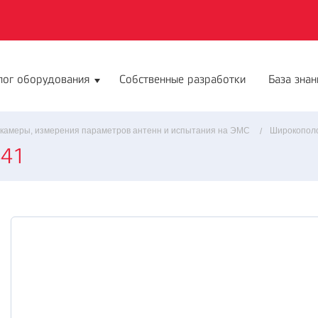
лог оборудования
Собственные разработки
База знан
 камеры, измерения параметров антенн и испытания на ЭМС
Широкополо
441