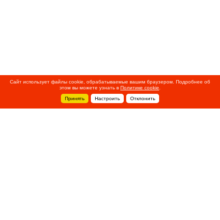
Сайт использует файлы cookie, обрабатываемые вашим браузером. Подробнее об
этом вы можете узнать в
Политике cookie
.
Принять
Настроить
Отклонить
+7 495 788-44-44
Сервисный центр
8 800 700-39-39
service@ostec-group.ru
Свяжитесь с нами