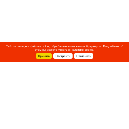
Сайт использует файлы cookie, обрабатываемые вашим браузером. Подробнее об
этом вы можете узнать в
Политике cookie
.
Принять
Настроить
Отклонить
+7 495 788-44-44
Сервисный центр
8 800 700-39-39
service@ostec-group.ru
Свяжитесь с нами