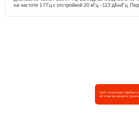
на частоте 1 ГГц с отстройкой 20 кГц −113 дБн/Гц. Пе
Сайт использует файлы c
об этом вы можете узнат