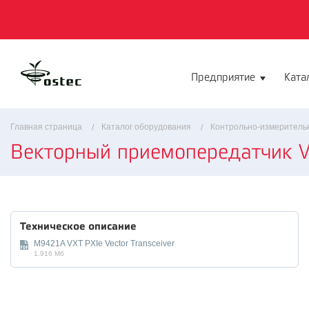
Предприятие
Ката
Главная страница
Каталог оборудования
Контрольно-измеритель
Векторный приемопередатчик 
Техническое описание
M9421A VXT PXIe Vector Transceiver
1.916 Мб