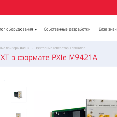
лог оборудования
Собственные разработки
База знан
ные приборы (КИП)
Векторные генераторы сигналов
VXT в формате PXIe M9421A