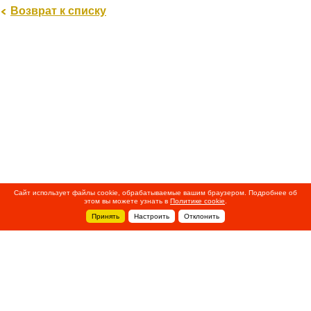
Возврат к списку
Сайт использует файлы cookie, обрабатываемые вашим браузером. Подробнее об
этом вы можете узнать в
Политике cookie
.
Принять
Настроить
Отклонить
+7 495 788-44-44
Сервисный центр
8 800 700-39-39
service@ostec-group.ru