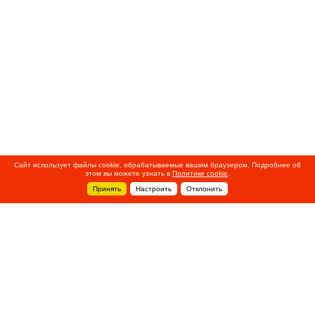
Сайт использует файлы cookie, обрабатываемые вашим браузером. Подробнее об
этом вы можете узнать в
Политике cookie
.
Принять
Настроить
Отклонить
+7 495 788-44-44
Сервисный центр
8 800 700-39-39
service@ostec-group.ru