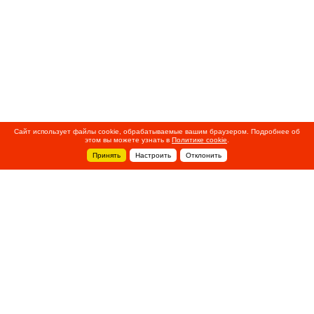
Сайт использует файлы cookie, обрабатываемые вашим браузером. Подробнее об
этом вы можете узнать в
Политике cookie
.
Принять
Настроить
Отклонить
+7 495 788-44-44
Сервисный центр
8 800 700-39-39
service@ostec-group.ru
Свяжитесь с нами