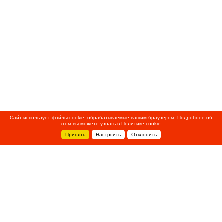
Сайт использует файлы cookie, обрабатываемые вашим браузером. Подробнее об
этом вы можете узнать в
Политике cookie
.
Принять
Настроить
Отклонить
+7 495 788-44-44
Сервисный центр
8 800 700-39-39
service@ostec-group.ru